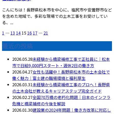
こんにちは！長野県松本市を中心に、塩尻市や安曇野市など
を含めた地域で、多彩な現場での土木工事をお受けしてい
る、...
1
…
13
14
15
16
17
…
21
最近の投稿
2026.05.28
未経験から橋梁補修工事で正社員に｜松本
市で日給9,000円スタート・週休2日の働き方
2026.04.27
女性も活躍中！長野県松本市の土木会社で
働く魅力｜富士建の職場環境と福利厚生
2026.03.31
未経験から橋梁補修工事のプロへ！長野県
の土木会社が教えるキャリアステップ完全ガイド
2026.02.27
全国70万橋の老朽化問題｜日本のインフラ
危機と橋梁補修の今後を解説
2026.01.30
建設業の2024年問題｜働き方改革に対応し