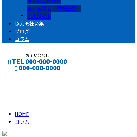
現場施工作業者
施工管理者（現場監督）
アルバイト
協力会社募集
ブログ
コラム
お問い合わせ
TEL 000-000-0000
000-000-0000
コラム
CONTACT
ENTRY
column
HOME
コラム