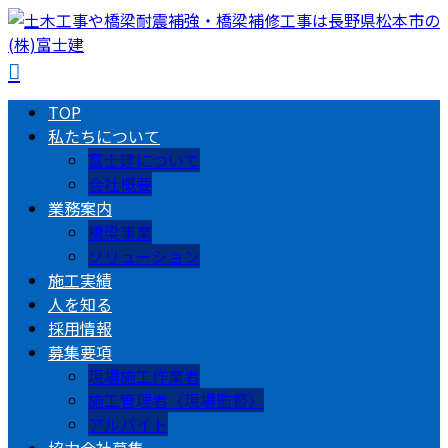
TOP
私たちについて
富士建について
会社概要
業務案内
橋梁事業
ソリューション
施工実績
人を知る
採用情報
募集要項
現場施工作業者
施工管理者（現場監督）
アルバイト