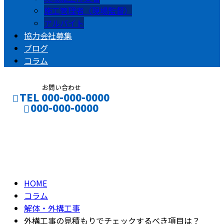
施工管理者（現場監督）
アルバイト
協力会社募集
ブログ
コラム
お問い合わせ
TEL 000-000-0000
000-000-0000
コラム
CONTACT
ENTRY
column
HOME
コラム
解体・外構工事
外構工事の見積もりでチェックするべき項目は？