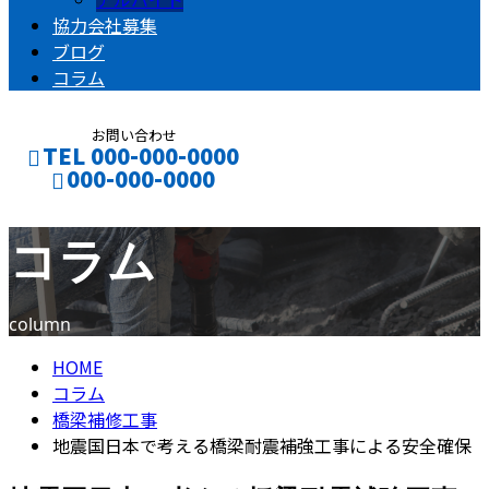
協力会社募集
ブログ
コラム
お問い合わせ
TEL 000-000-0000
000-000-0000
コラム
CONTACT
ENTRY
column
HOME
コラム
橋梁補修工事
地震国日本で考える橋梁耐震補強工事による安全確保