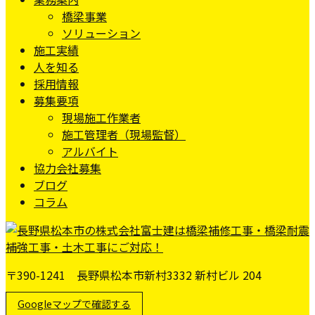
橋梁事業
ソリューション
施工実績
人を知る
採用情報
募集要項
現場施工作業者
施工管理者（現場監督）
アルバイト
協力会社募集
ブログ
コラム
〒390-1241 長野県松本市新村3332 新村ビル 204
Googleマップで確認する