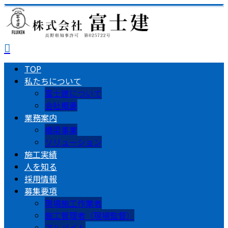
TOP
私たちについて
富士建について
会社概要
業務案内
橋梁事業
ソリューション
施工実績
人を知る
採用情報
募集要項
現場施工作業者
施工管理者（現場監督）
アルバイト