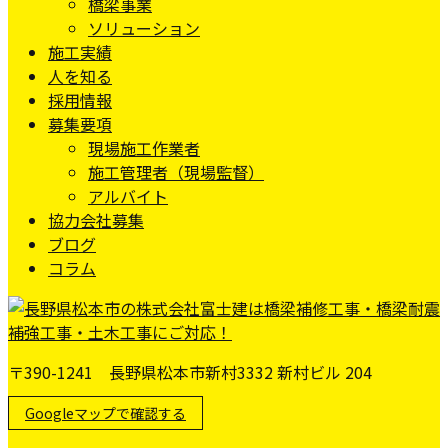
橋梁事業
ソリューション
施工実績
人を知る
採用情報
募集要項
現場施工作業者
施工管理者（現場監督）
アルバイト
協力会社募集
ブログ
コラム
〒390-1241 長野県松本市新村3332 新村ビル 204
Googleマップで確認する