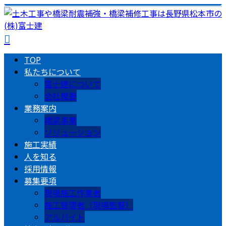
TOP
私たちについて
富士建について
会社概要
業務案内
橋梁事業
ソリューション
施工実績
人を知る
採用情報
募集要項
現場施工作業者
施工管理者（現場監督）
アルバイト